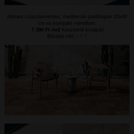
Abitare csúszásmentes, mediterrán padlólapok 20x40
cm es kompakt méretben.
7.390 Ft /m2
Készletről kínáljuk!
Bővebb infó:
I T T